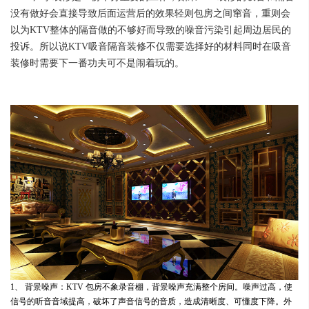
没有做好会直接导致后面运营后的效果轻则包房之间窜音，重则会
以为KTV整体的隔音做的不够好而导致的噪音污染引起周边居民的
投诉。所以说KTV吸音隔音装修不仅需要选择好的材料同时在吸音
装修时需要下一番功夫可不是闹着玩的。
1、 背景噪声：KTV 包房不象录音棚，背景噪声充满整个房间。噪声过高，使
信号的听音音域提高，破坏了声音信号的音质，造成清晰度、可懂度下降。外