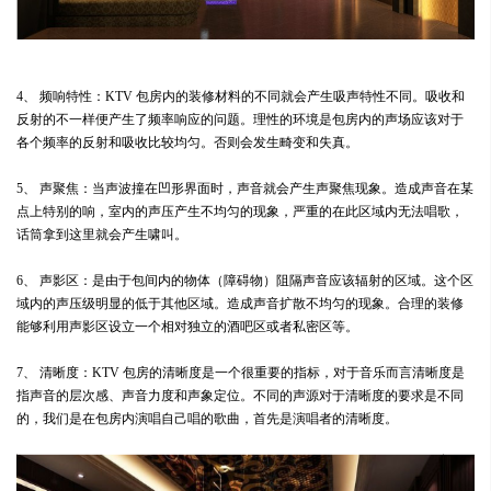
4、 频响特性：KTV 包房内的装修材料的不同就会产生吸声特性不同。吸收和
反射的不一样便产生了频率响应的问题。理性的环境是包房内的声场应该对于
各个频率的反射和吸收比较均匀。否则会发生畸变和失真。
5、 声聚焦：当声波撞在凹形界面时，声音就会产生声聚焦现象。造成声音在某
点上特别的响，室内的声压产生不均匀的现象，严重的在此区域内无法唱歌，
话筒拿到这里就会产生啸叫。
6、 声影区：是由于包间内的物体（障碍物）阻隔声音应该辐射的区域。这个区
域内的声压级明显的低于其他区域。造成声音扩散不均匀的现象。合理的装修
能够利用声影区设立一个相对独立的酒吧区或者私密区等。
7、 清晰度：KTV 包房的清晰度是一个很重要的指标，对于音乐而言清晰度是
指声音的层次感、声音力度和声象定位。不同的声源对于清晰度的要求是不同
的，我们是在包房内演唱自己唱的歌曲，首先是演唱者的清晰度。